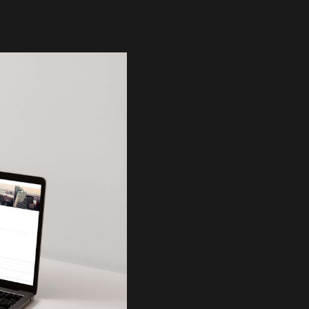
Lorem ipsum dolor sit amet,
incididunt ut labore et dolor
Lorem ipsum dolor sit
Incididunt ut labore et
Dolor sit amet, consect