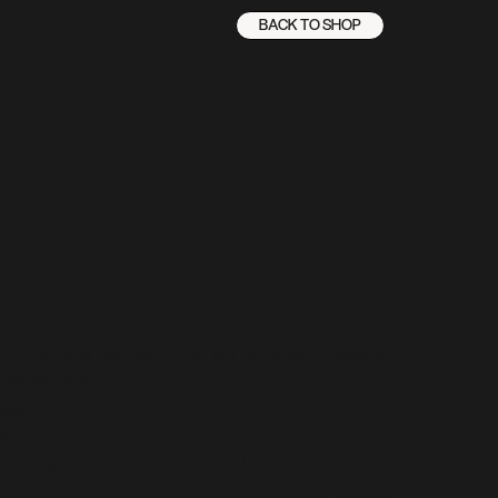
BACK TO SHOP
 consectetur adipiscing elit, sed do eiusmod tempor
e magna aliqua.
 amet.
 dolore magna aliqua.
etur adipiscing elit, sed do eiusmod tempor